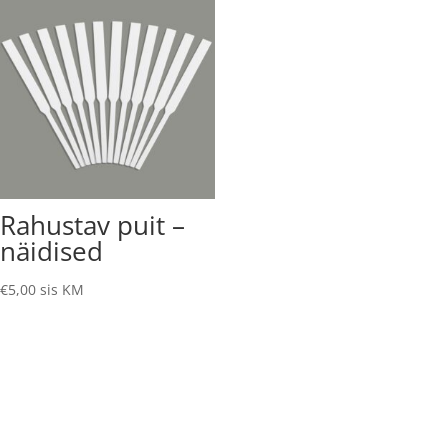
Rahustav puit –
näidised
€
5,00
sis KM