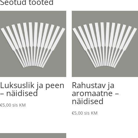
Seotud tooted
Luksuslik ja peen
Rahustav ja
– näidised
aromaatne –
näidised
€
5,00
sis KM
€
5,00
sis KM