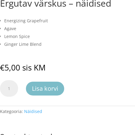
Ergutav värskus – näidised
Energizing Grapefruit
Agave
Lemon Spice
Ginger Lime Blend
€
5,00
sis KM
Ergutav
Lisa korvi
värskus
-
näidised
kogus
Kategooria:
Näidised